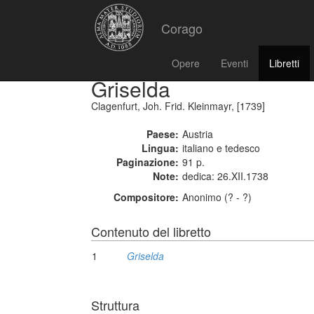
Corago
Opere
Eventi
Libretti
Griselda
Clagenfurt, Joh. Frid. Kleinmayr, [1739]
Paese:
Austria
Lingua:
italiano e tedesco
Paginazione:
91 p.
Note:
dedica: 26.XII.1738
Compositore:
Anonimo (? - ?)
Contenuto del libretto
1
Griselda
Struttura