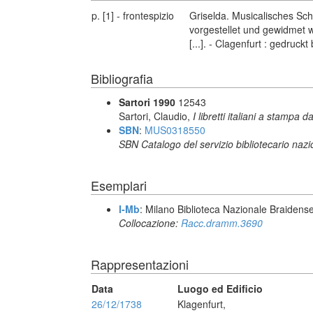
p. [1] - frontespizio
Griselda. Musicalisches Sch
vorgestellet und gewidmet wo
[...]. - Clagenfurt : gedruck
Bibliografia
Sartori 1990
12543
Sartori, Claudio,
I libretti italiani a stampa d
SBN
:
MUS0318550
SBN Catalogo del servizio bibliotecario naz
Esemplari
I-Mb
: Milano Biblioteca Nazionale Braidens
Collocazione:
Racc.dramm.3690
Rappresentazioni
Data
Luogo ed Edificio
26/12/1738
Klagenfurt,