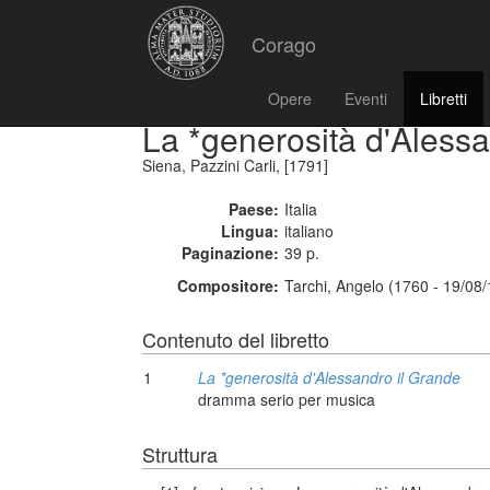
Corago
Opere
Eventi
Libretti
La *generosità d'Alessa
Siena, Pazzini Carli, [1791]
Paese:
Italia
Lingua:
italiano
Paginazione:
39 p.
Compositore:
Tarchi, Angelo (1760 - 19/08
Contenuto del libretto
1
La *generosità d'Alessandro il Grande
dramma serio per musica
Struttura