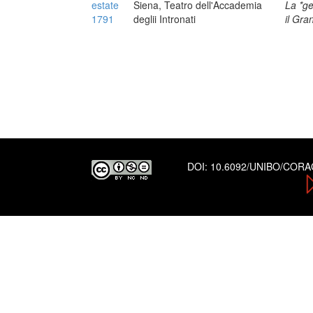
estate
Siena, Teatro dell'Accademia
La *ge
1791
deglii Intronati
il Gra
DOI:
10.6092/UNIBO/COR