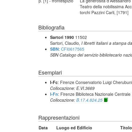
p. [1] - frontespizio
La generosità d'Alessandro
Teatro della nobilissima Acc
torchi Pazzini Carli, [1791]
Bibliografia
Sartori 1990
11502
Sartori, Claudio,
I libretti italiani a stampa d
SBN
:
CFI0617565
SBN Catalogo del servizio bibliotecario naz
Esemplari
I-Fc
: Firenze Conservatorio Luigi Cherubun
Collocazione: E.VI.3669
I-Fn
: Firenze Biblioteca Nazionale Centrale
Collocazione:
B.17.4.824.25
Rappresentazioni
Data
Luogo ed Edificio
Titolo