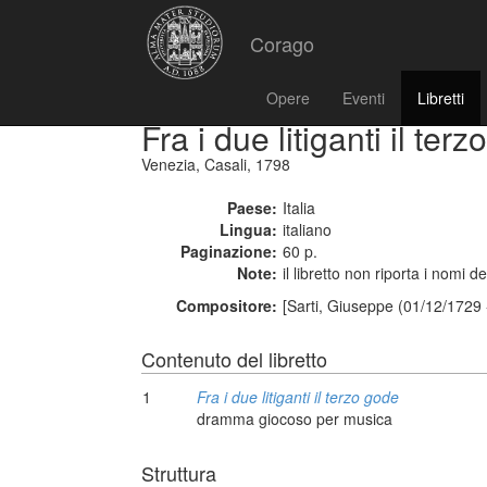
Corago
Opere
Eventi
Libretti
Fra i due litiganti il ter
Venezia, Casali, 1798
Paese:
Italia
Lingua:
italiano
Paginazione:
60 p.
Note:
il libretto non riporta i nomi de
Compositore:
[Sarti, Giuseppe (01/12/1729 
Contenuto del libretto
1
Fra i due litiganti il terzo gode
dramma giocoso per musica
Struttura