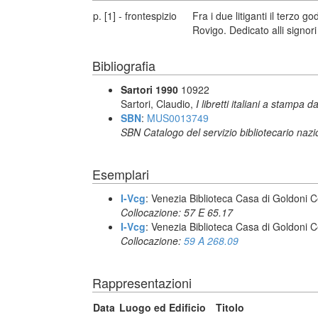
p. [1] - frontespizio
Fra i due litiganti il terzo
Rovigo. Dedicato alli signori
Bibliografia
Sartori 1990
10922
Sartori, Claudio,
I libretti italiani a stampa d
SBN
:
MUS0013749
SBN Catalogo del servizio bibliotecario naz
Esemplari
I-Vcg
: Venezia Biblioteca Casa di Goldoni C
Collocazione: 57 E 65.17
I-Vcg
: Venezia Biblioteca Casa di Goldoni C
Collocazione:
59 A 268.09
Rappresentazioni
Data
Luogo ed Edificio
Titolo