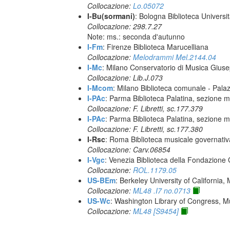
Collocazione:
Lo.05072
I-Bu(sormani)
: Bologna Biblioteca Universi
Collocazione: 298.7.27
Note: ms.: seconda d'autunno
I-Fm
: Firenze Biblioteca Marucelliana
Collocazione:
Melodrammi Mel.2144.04
I-Mc
: Milano Conservatorio di Musica Giuse
Collocazione: Lib.J.073
I-Mcom
: Milano Biblioteca comunale - Pal
I-PAc
: Parma Biblioteca Palatina, sezione m
Collocazione: F. Libretti, sc.177.379
I-PAc
: Parma Biblioteca Palatina, sezione m
Collocazione: F. Libretti, sc.177.380
I-Rsc
: Roma Biblioteca musicale governativa
Collocazione: Carv.06854
I-Vgc
: Venezia Biblioteca della Fondazione 
Collocazione:
ROL.1179.05
US-BEm
: Berkeley University of California,
Collocazione:
ML48 .I7 no.0713
US-Wc
: Washington Library of Congress, Mu
Collocazione:
ML48 [S9454]