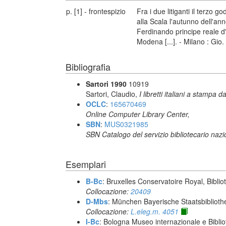
p. [1] - frontespizio
Fra i due litiganti il terzo
alla Scala l'autunno dell'ann
Ferdinando principe reale d'
Modena [...]. - Milano : Gio.
Bibliografia
Sartori 1990
10919
Sartori, Claudio,
I libretti italiani a stampa d
OCLC
:
165670469
Online Computer Library Center,
SBN
:
MUS0321985
SBN Catalogo del servizio bibliotecario naz
Esemplari
B-Bc
: Bruxelles Conservatoire Royal, Biblio
Collocazione:
20409
D-Mbs
: München Bayerische Staatsbiblioth
Collocazione:
L.eleg.m. 4051
I-Bc
: Bologna Museo internazionale e Biblio