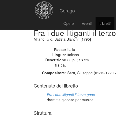
Corago
Opere
Eventi
Libretti
Fra i due litiganti il ter
Milano, Gio. Batista Bianchi, [1795]
Paese:
Italia
Lingua:
italiano
Descrizione
60 p. ; 16 cm
fisica:
Compositore:
Sarti, Giuseppe (01/12/1729 
Contenuto del libretto
1
Fra i due litiganti il terzo gode
dramma giocoso per musica
Struttura