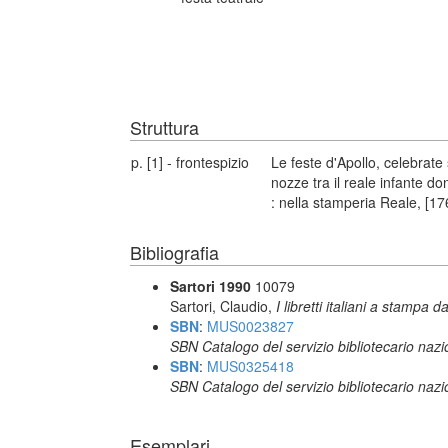
Struttura
p. [1] - frontespizio
Le feste d'Apollo, celebrate
nozze tra il reale infante d
: nella stamperia Reale, [17
Bibliografia
Sartori 1990
10079
Sartori, Claudio,
I libretti italiani a stampa d
SBN
:
MUS0023827
SBN Catalogo del servizio bibliotecario naz
SBN
:
MUS0325418
SBN Catalogo del servizio bibliotecario naz
Esemplari