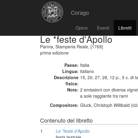
Corago
Opere
Eventi
Libretti
Le *feste d'Apollo
Parma, Stamperia Reale, [1769]
prima edizione
Paese:
Italia
Lingua:
italiano
Descrizione
15, 20, 27, 28, 12 p., 5 c. di t
fisica:
Note:
2 emissioni con diversa vignett
a sole raggiante tra rami
Compositore:
Gluck, Christoph Willibald (0
Contenuto del libretto
1
Le *feste d'Apollo
festa teatrale