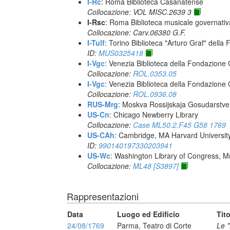
I-Rc
: Roma Biblioteca Casanatense
Collocazione: VOL MISC.2639 3
I-Rsc
: Roma Biblioteca musicale governativa
Collocazione: Carv.06380 G.F.
I-Tulf
: Torino Biblioteca "Arturo Graf" della F
ID:
MUS0325418
I-Vgc
: Venezia Biblioteca della Fondazione 
Collocazione:
ROL.0353.05
I-Vgc
: Venezia Biblioteca della Fondazione 
Collocazione:
ROL.0936.08
RUS-Mrg
: Moskva Rossijskaja Gosudarstven
US-Cn
: Chicago Newberry Library
Collocazione:
Case ML50.2.F45 G58 1769
US-CAh
: Cambridge, MA Harvard Universit
ID:
990140197330203941
US-Wc
: Washington Library of Congress, Mu
Collocazione:
ML48 [S3897]
Rappresentazioni
Data
Luogo ed Edificio
Tit
24/08/1769
Parma, Teatro di Corte
Le *