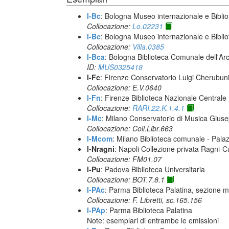
I-Bc
: Bologna Museo internazionale e Biblio
Collocazione:
Lo.02231
I-Bc
: Bologna Museo internazionale e Biblio
Collocazione:
Villa.0385
I-Bca
: Bologna Biblioteca Comunale dell'Ar
ID:
MUS0325418
I-Fc
: Firenze Conservatorio Luigi Cherubun
Collocazione: E.V.0640
I-Fn
: Firenze Biblioteca Nazionale Centrale
Collocazione:
RARI.22.K.1.4.1
I-Mc
: Milano Conservatorio di Musica Giuse
Collocazione: Coll.Libr.663
I-Mcom
: Milano Biblioteca comunale - Pal
I-Nragni
: Napoli Collezione privata Ragni-
Collocazione: FM01.07
I-Pu
: Padova Biblioteca Universitaria
Collocazione: BOT.7.8.1
I-PAc
: Parma Biblioteca Palatina, sezione m
Collocazione: F. Libretti, sc.165.156
I-PAp
: Parma Biblioteca Palatina
Note: esemplari di entrambe le emissioni