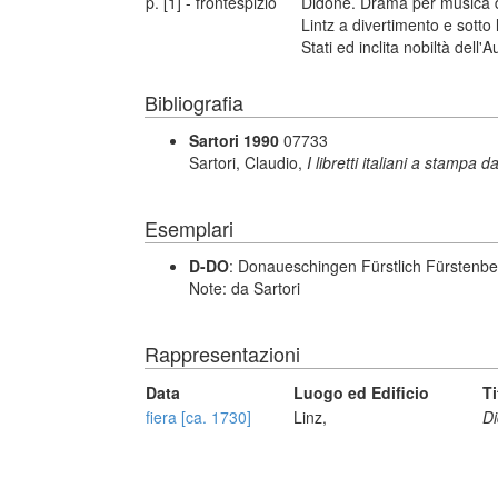
p. [1] - frontespizio
Didone. Drama per musica da 
Lintz a divertimento e sotto 
Stati ed inclita nobiltà dell'A
Bibliografia
Sartori 1990
07733
Sartori, Claudio,
I libretti italiani a stampa d
Esemplari
D-DO
: Donaueschingen Fürstlich Fürstenbe
Note: da Sartori
Rappresentazioni
Data
Luogo ed Edificio
Ti
fiera [ca. 1730]
Linz,
D