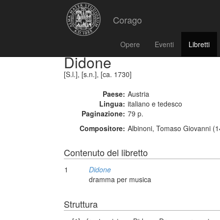
Corago
Opere
Eventi
Libretti
Didone
[S.l.], [s.n.], [ca. 1730]
Paese:
Austria
Lingua:
italiano e tedesco
Paginazione:
79 p.
Compositore:
Albinoni, Tomaso Giovanni (1
Contenuto del libretto
1
Didone
dramma per musica
Struttura