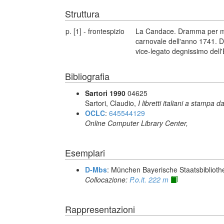
Struttura
p. [1] - frontespizio
La Candace. Dramma per mus
carnovale dell'anno 1741. De
vice-legato degnissimo dell'
Bibliografia
Sartori 1990
04625
Sartori, Claudio,
I libretti italiani a stampa d
OCLC
:
645544129
Online Computer Library Center,
Esemplari
D-Mbs
: München Bayerische Staatsbiblioth
Collocazione:
P.o.it. 222 m
Rappresentazioni