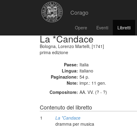
Corago
Opere
Eventi
Libretti
La *Candace
Bologna, Lorenzo Martelli, [1741]
prima edizione
Paese:
Italia
Lingua:
italiano
Paginazione:
54 p.
Note:
impr.: 11 gen.
Compositore:
AA. VV. (? - ?)
Contenuto del libretto
1
La *Candace
dramma per musica