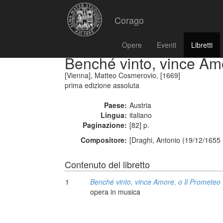
Corago
Opere
Eventi
Libretti
Benché vinto, vince Am
[Vienna], Matteo Cosmerovio, [1669]
prima edizione assoluta
Paese:
Austria
Lingua:
italiano
Paginazione:
[82] p.
Compositore:
[Draghi, Antonio (19/12/1655 
Contenuto del libretto
1
Benché vinto, vince Amore, o Il Prometeo
opera in musica