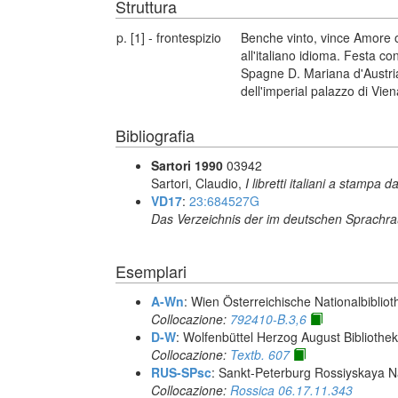
Struttura
p. [1] - frontespizio
Benche vinto, vince Amore o
all'italiano idioma. Festa co
Spagne D. Mariana d'Austria 
dell'imperial palazzo di Vie
Bibliografia
Sartori 1990
03942
Sartori, Claudio,
I libretti italiani a stampa d
VD17
:
23:684527G
Das Verzeichnis der im deutschen Sprachr
Esemplari
A-Wn
: Wien Österreichische Nationalbibliot
Collocazione:
792410-B.3,6
D-W
: Wolfenbüttel Herzog August Biblioth
Collocazione:
Textb. 607
RUS-SPsc
: Sankt-Peterburg Rossiyskaya Na
Collocazione:
Rossica 06.17.11.343