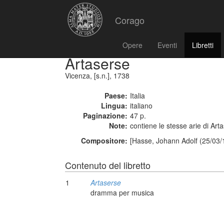
Corago
Opere
Eventi
Libretti
Artaserse
Vicenza, [s.n.], 1738
Paese:
Italia
Lingua:
italiano
Paginazione:
47 p.
Note:
contiene le stesse arie di A
Compositore:
[Hasse, Johann Adolf (25/03/
Contenuto del libretto
1
Artaserse
dramma per musica