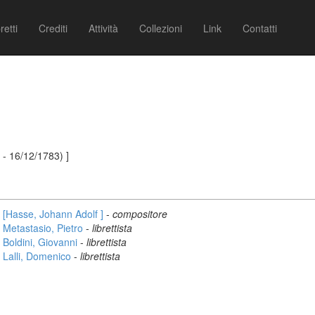
retti
Crediti
Attività
Collezioni
Link
Contatti
- 16/12/1783) ]
[Hasse, Johann Adolf ]
-
compositore
Metastasio, Pietro
-
librettista
Boldini, Giovanni
-
librettista
Lalli, Domenico
-
librettista