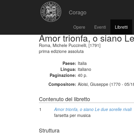
Corago
Opere
Eventi
Libretti
Amor trionfa, o siano Le
Roma, Michele Puccinelli, [1791]
prima edizione assoluta
Paese:
Italia
Lingua:
italiano
Paginazione:
40 p.
Compositore:
Aloisi, Giuseppe (1770 - 05/1
Contenuto del libretto
1
Amor trionfa, o siano Le due sorelle rivali
farsetta per musica
Struttura