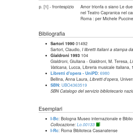
p. [1] - frontespizio
Amor trionfa o siano Le due 
nel Teatro Capranica nel car
Roma : per Michele Puccinel
Bibliografia
Sartori 1990
01492
Sartori, Claudio,
I libretti italiani a stampa d
Gialdroni 1993
104
Gialdroni, Giuliana - Gialdroni, M. Teresa,
L
Vaticana,
Lucca, Libreria musicale italiana,
Libretti d'opera - UniPD
:
6980
Bellina, Anna Laura,
Libretti d'opera,
Univer
SBN
:
UBO4363519
SBN Catalogo del servizio bibliotecario naz
Esemplari
I-Bc
: Bologna Museo internazionale e Biblio
Collocazione:
Lo.00133
I-Rc
: Roma Biblioteca Casanatense