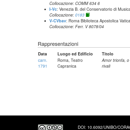
Collocazione: COMM 634 6
I-Vc
: Venezia B. del Conservatorio di Musi
Collocazione:
0183
V-CVbav
: Roma Biblioteca Apostolica Vatic
Collocazione: Ferr. V 8078/04
Rappresentazioni
Data
Luogo ed Edificio
Titolo
carn.
Roma, Teatro
Amor trionfa, o
1791
Capranica
rivali
DOI:
10.6092/UNIBO/COR