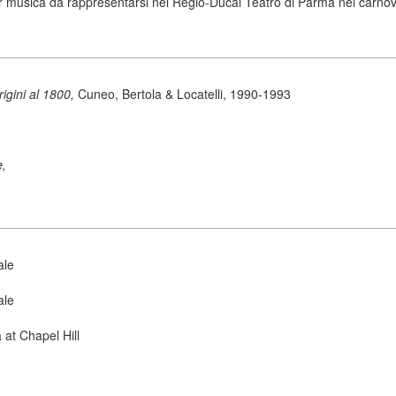
musica da rappresentarsi nel Regio-Ducal Teatro di Parma nel carnova
origini al 1800,
Cuneo, Bertola & Locatelli, 1990-1993
e,
ale
ale
 at Chapel Hill