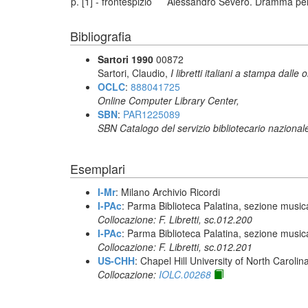
p. [1] - frontespizio
Alessandro Severo. Dramma per 
Bibliografia
Sartori 1990
00872
Sartori, Claudio,
I libretti italiani a stampa dalle 
OCLC
:
888041725
Online Computer Library Center,
SBN
:
PAR1225089
SBN Catalogo del servizio bibliotecario nazional
Esemplari
I-Mr
: Milano Archivio Ricordi
I-PAc
: Parma Biblioteca Palatina, sezione music
Collocazione: F. Libretti, sc.012.200
I-PAc
: Parma Biblioteca Palatina, sezione music
Collocazione: F. Libretti, sc.012.201
US-CHH
: Chapel Hill University of North Carolina
Collocazione:
IOLC.00268