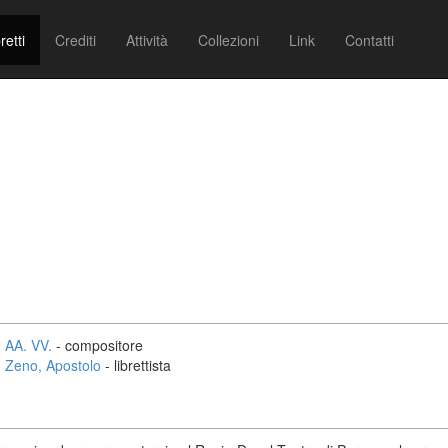
retti
Crediti
Attività
Collezioni
Link
Contatti
AA. VV.
- compositore
Zeno, Apostolo
- librettista