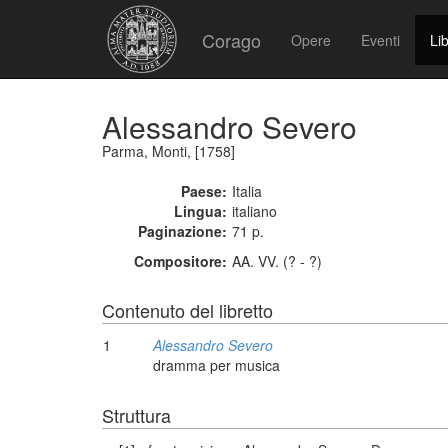
Corago
Opere
Eventi
Lib
Alessandro Severo
Parma, Monti, [1758]
Paese:
Italia
Lingua:
italiano
Paginazione:
71 p.
Compositore:
AA. VV. (? - ?)
Contenuto del libretto
1
Alessandro Severo
dramma per musica
Struttura