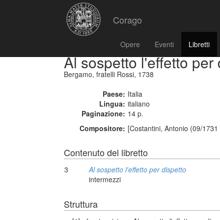
Corago
Opere
Eventi
Libretti
Al sospetto l'effetto per
Bergamo, fratelli Rossi, 1738
Paese:
Italia
Lingua:
italiano
Paginazione:
14 p.
Compositore:
[Costantini, Antonio (09/1731
Contenuto del libretto
3
Al sospetto l'effetto per dispetto
intermezzi
Struttura