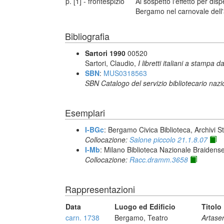
p. [1] - frontespizio
Al sospetto l'effetto per dis
Bergamo nel carnovale dell'
Bibliografia
Sartori 1990
00520
Sartori, Claudio,
I libretti italiani a stampa d
SBN
:
MUS0318563
SBN Catalogo del servizio bibliotecario naz
Esemplari
I-BGc
: Bergamo Civica Biblioteca, Archivi S
Collocazione:
Salone piccolo 21.1.8.07
I-Mb
: Milano Biblioteca Nazionale Braidens
Collocazione:
Racc.dramm.3658
Rappresentazioni
Data
Luogo ed Edificio
Titolo
carn. 1738
Bergamo, Teatro
Artase