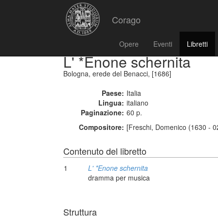
Corago
Opere
Eventi
Libretti
L' *Enone schernita
Bologna, erede del Benacci, [1686]
Paese:
Italia
Lingua:
italiano
Paginazione:
60 p.
Compositore:
[Freschi, Domenico (1630 - 0
Contenuto del libretto
1
L' *Enone schernita
dramma per musica
Struttura