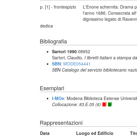
p. [1] - frontespizio
L'Enone schernita. Drama p
l'anno 1686. Consecrata all
dignissimo legato di Ravenna
dedica
Bibliografia
Sartori 1990
08952
Sartori, Claudio,
I libretti italiani a stampa d
SBN
:
MODE054441
SBN Catalogo del servizio bibliotecario naz
Esemplari
I-MOe
: Modena Biblioteca Estense Universit
Collocazione: 83.E.05 (6)
Rappresentazioni
Data
Luogo ed Edificio
Tit