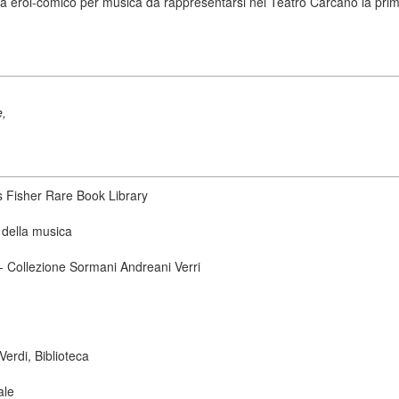
a eroi-comico per musica da rappresentarsi nel Teatro Carcano la prima
e,
s Fisher Rare Book Library
 della musica
 - Collezione Sormani Andreani Verri
erdi, Biblioteca
ale