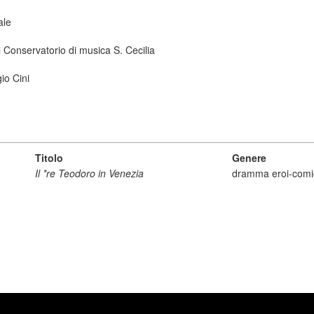
ale
 Conservatorio di musica S. Cecilia
io Cini
Titolo
Genere
Il *re Teodoro in Venezia
dramma eroi-comi