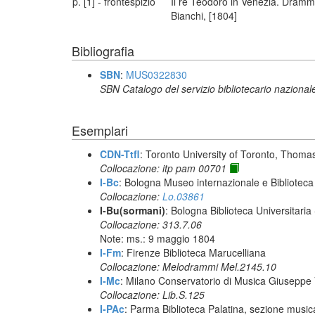
p. [1] - frontespizio
Il re Teodoro in Venezia. Dramm
Bianchi, [1804]
Bibliografia
SBN
:
MUS0322830
SBN Catalogo del servizio bibliotecario nazional
Esemplari
CDN-Ttfl
: Toronto University of Toronto, Thoma
Collocazione: itp pam 00701
I-Bc
: Bologna Museo internazionale e Biblioteca
Collocazione:
Lo.03861
I-Bu(sormani)
: Bologna Biblioteca Universitaria
Collocazione: 313.7.06
Note: ms.: 9 maggio 1804
I-Fm
: Firenze Biblioteca Marucelliana
Collocazione: Melodrammi Mel.2145.10
I-Mc
: Milano Conservatorio di Musica Giuseppe V
Collocazione: Lib.S.125
I-PAc
: Parma Biblioteca Palatina, sezione music