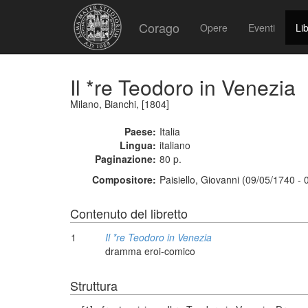
Corago
Opere
Eventi
Lib
Il *re Teodoro in Venezia
Milano, Bianchi, [1804]
Paese:
Italia
Lingua:
italiano
Paginazione:
80 p.
Compositore:
Paisiello, Giovanni (09/05/1740 -
Contenuto del libretto
1
Il *re Teodoro in Venezia
dramma eroi-comico
Struttura