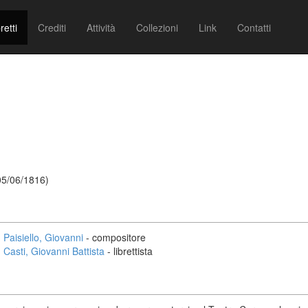
retti
Crediti
Attività
Collezioni
Link
Contatti
 05/06/1816)
Paisiello, Giovanni
- compositore
Casti, Giovanni Battista
- librettista