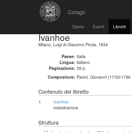
Corago
Opere
Eventi
Libretti
Ivanhoe
Milano, Luigi di Giacomo Pirola, 1834
Paese:
Italia
Lingua:
italiano
Paginazione:
39 p.
Compositore:
Pacini, Giovanni (17/02/1796
Contenuto del libretto
1
Ivanhoe
melodramma
Struttura