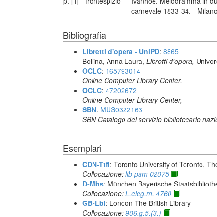
p. [1] - frontespizio
Ivanhoe. Melodramma in due a
carnevale 1833-34. - Milano
Bibliografia
Libretti d'opera - UniPD
:
8865
Bellina, Anna Laura,
Libretti d'opera,
Univer
OCLC
:
165793014
Online Computer Library Center,
OCLC
:
47202672
Online Computer Library Center,
SBN
:
MUS0322163
SBN Catalogo del servizio bibliotecario naz
Esemplari
CDN-Ttfl
: Toronto University of Toronto, T
Collocazione:
lib pam 02075
D-Mbs
: München Bayerische Staatsbiblioth
Collocazione:
L.eleg.m. 4760
GB-Lbl
: London The British Library
Collocazione:
906.g.5.(3.)