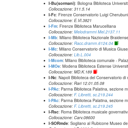
I-Bu(sormani)
: Bologna Biblioteca Universi
Collocazione: 311.5.14
I-Fc
: Firenze Conservatorio Luigi Cherubun
Collocazione: E.VI.3821
I-Fm
: Firenze Biblioteca Marucelliana
Collocazione:
Melodrammi Mel.2137.11
I-Mb
: Milano Biblioteca Nazionale Braidens
Collocazione:
Racc.dramm.6124.04
I-Mc
: Milano Conservatorio di Musica Giuse
Collocazione:
Lib.L.004
I-Mcom
: Milano Biblioteca comunale - Pal
I-MOe
: Modena Biblioteca Estense Universit
Collocazione: MD.K.189
I-Nc
: Napoli Biblioteca del Conservatorio di
Collocazione: Rari 12.01.05.08
I-PAc
: Parma Biblioteca Palatina, sezione m
Collocazione:
F. Libretti, sc.219.244
I-PAc
: Parma Biblioteca Palatina, sezione m
Collocazione:
F. Libretti, sc.219.245
I-Rsc
: Roma Biblioteca musicale governativa
Collocazione: Carv.08600
I-SORmde
: Sogliano al Rubicone Museo de