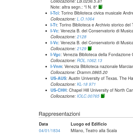
Collocazione: LB.0236.5.a1
Note: altra segn.: "I N. 8"
I-Tci
: Torino Biblioteca civica musicale Andr
Collocazione:
L.O.1064
I-Tt
: Torino Biblioteca e Archivio storico del
I-Vc
: Venezia B. del Conservatorio di Musi
Collocazione:
2128
I-Vc
: Venezia B. del Conservatorio di Musi
Collocazione:
2129
I-Vgc
: Venezia Biblioteca della Fondazione 
Collocazione:
ROL.1062.13
I-Vnm
: Venezia Biblioteca nazionale Marcia
Collocazione: Dramm.0865.20
US-AUS
: Austin University of Texas. The
Collocazione:
KL-18 971
US-CHH
: Chapel Hill University of North Car
Collocazione:
IOLC.00765
Rappresentazioni
Data
Luogo ed Edificio
04/01/1834
Milano, Teatro alla Scala