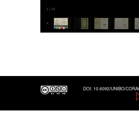
1
/
24
DOI:
10.6092/UNIBO/COR