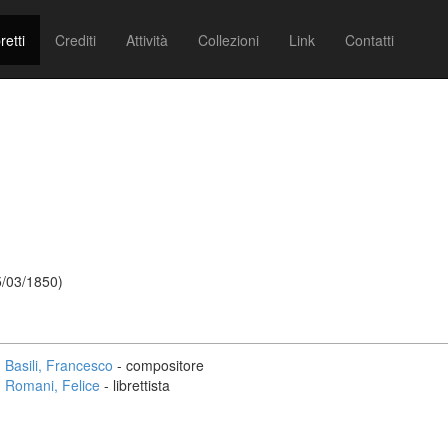
retti
Crediti
Attività
Collezioni
Link
Contatti
5/03/1850)
Basili, Francesco
- compositore
Romani, Felice
- librettista