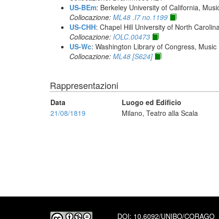
US-BEm
: Berkeley University of California, Mus
Collocazione:
ML48 .I7 no.1199
US-CHH
: Chapel Hill University of North Carolina
Collocazione:
IOLC.00473
US-Wc
: Washington Library of Congress, Music 
Collocazione:
ML48 [S624]
Rappresentazioni
Data
Luogo ed Edificio
21/08/1819
Milano, Teatro alla Scala
DOI:
10.6092/UNIBO/CORAGO