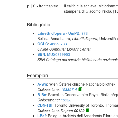
p. [1] - frontespizio
Il califo e la schiava. Melodramm
stamperia di Giacomo Pirola, [1
Bibliografia
Libretti d'opera - UniPD
:
978
Bellina, Anna Laura,
Libretti d'opera,
Università 
OCLC
:
48858733
Online Computer Library Center,
SBN
:
MUS0319953
SBN Catalogo del servizio bibliotecario nazional
Esemplari
A-Wn
: Wien Österreichische Nationalbibliothek
Collocazione:
103857-A
B-Bc
: Bruxelles Conservatoire Royal, Bibliothèq
Collocazione:
19528
CDN-Ttfl
: Toronto University of Toronto, Thoma
Collocazione: lib pam 00129
I-Baf
: Bologna Archivio dell'Accademia Filarmon