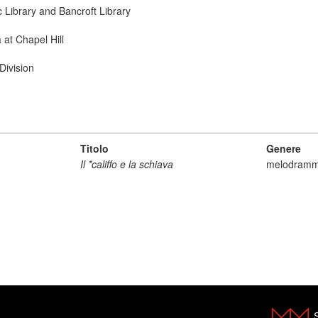
ic Library and Bancroft Library
 at Chapel Hill
Division
Titolo
Genere
Il *califfo e la schiava
melodram