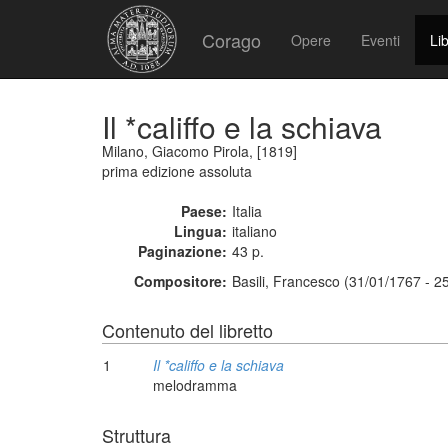
Corago
Opere
Eventi
Lib
Il *califfo e la schiava
Milano, Giacomo Pirola, [1819]
prima edizione assoluta
Paese:
Italia
Lingua:
italiano
Paginazione:
43 p.
Compositore:
Basili, Francesco (31/01/1767 - 2
Contenuto del libretto
1
Il *califfo e la schiava
melodramma
Struttura