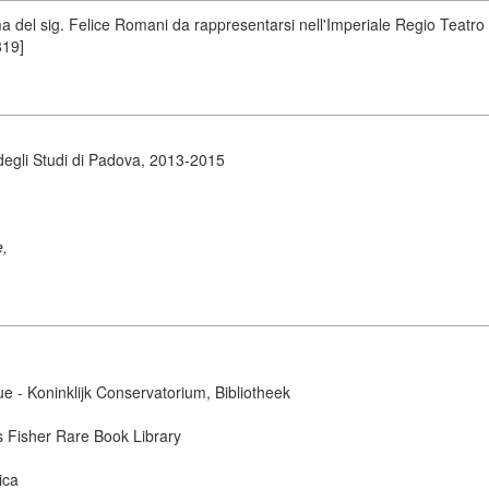
a del sig. Felice Romani da rappresentarsi nell'Imperiale Regio Teatro a
819]
degli Studi di Padova, 2013-2015
e,
ue - Koninklijk Conservatorium, Bibliotheek
s Fisher Rare Book Library
ica