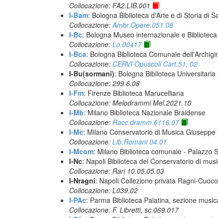
Collocazione: FA2.LIB.001
I-Bam
: Bologna Biblioteca d'Arte e di Storia di 
Collocazione:
Ambr.Opere.051.08
I-Bc
: Bologna Museo internazionale e Biblioteca
Collocazione:
Lo.00417
I-Bca
: Bologna Biblioteca Comunale dell'Archigi
Collocazione:
CERVI Opuscoli Cart.51, 02
I-Bu(sormani)
: Bologna Biblioteca Universitaria
Collocazione: 299.6.08
I-Fm
: Firenze Biblioteca Marucelliana
Collocazione: Melodrammi Mel.2021.10
I-Mb
: Milano Biblioteca Nazionale Braidense
Collocazione:
Racc.dramm.6116.07
I-Mc
: Milano Conservatorio di Musica Giuseppe V
Collocazione:
Lib.Romani 04.01
I-Mcom
: Milano Biblioteca comunale - Palazzo 
I-Nc
: Napoli Biblioteca del Conservatorio di musi
Collocazione: Rari 10.05.05.03
I-Nragni
: Napoli Collezione privata Ragni-Cuoco
Collocazione: L039.02
I-PAc
: Parma Biblioteca Palatina, sezione music
Collocazione: F. Libretti, sc.069.017