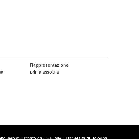
Rappresentazione
ma
prima assoluta
Sito web sviluppato da CRR-MM - Università di Bologna