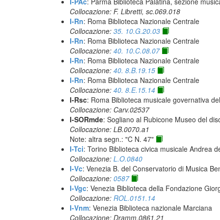
I-PAc
: Parma Biblioteca Palatina, sezione music
Collocazione: F. Libretti, sc.069.018
I-Rn
: Roma Biblioteca Nazionale Centrale
Collocazione:
35. 10.G.20.03
I-Rn
: Roma Biblioteca Nazionale Centrale
Collocazione:
40. 10.C.08.07
I-Rn
: Roma Biblioteca Nazionale Centrale
Collocazione:
40. 8.B.19.15
I-Rn
: Roma Biblioteca Nazionale Centrale
Collocazione:
40. 8.E.15.14
I-Rsc
: Roma Biblioteca musicale governativa del
Collocazione: Carv.02537
I-SORmde
: Sogliano al Rubicone Museo del dis
Collocazione: LB.0070.a1
Note: altra segn.: "C N. 47"
I-Tci
: Torino Biblioteca civica musicale Andrea d
Collocazione:
L.O.0840
I-Vc
: Venezia B. del Conservatorio di Musica Be
Collocazione:
0587
I-Vgc
: Venezia Biblioteca della Fondazione Giorg
Collocazione:
ROL.0151.14
I-Vnm
: Venezia Biblioteca nazionale Marciana
Collocazione: Dramm.0861.21