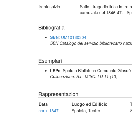
frontespizio
Saffo : tragedia lirica in tre
carnevale del 1846-47. - Spo
Bibliografia
SBN
:
UM10180304
SBN Catalogo del servizio bibliotecario naz
Esemplari
I-SPc
: Spoleto Biblioteca Comunale Giosuè
Collocazione: S.L. MISC. I D 11 (13)
Rappresentazioni
Data
Luogo ed Edificio
T
carn. 1847
Spoleto, Teatro
S