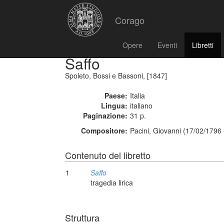
Corago
Opere
Eventi
Libretti
Saffo
Spoleto, Bossi e Bassoni, [1847]
Paese:
Italia
Lingua:
italiano
Paginazione:
31 p.
Compositore:
Pacini, Giovanni (17/02/1796
Contenuto del libretto
1
Saffo
tragedia lirica
Struttura