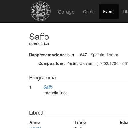
Corago
Opere
Eventi
Lib
Saffo
opera lirica
Rappresentazione:
carn. 1847 - Spoleto, Teatro
Compositore:
Pacini, Giovanni (17/02/1796 - 06
Programma
1
Saffo
tragedia lirica
Libretti
Anno
Titolo
Edi