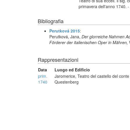
Teatro di sua eccell. il sig.
primavera dell'anno 1740. 
Bibliografia
Perutková 2015
:
Perutková, Jana,
Der glorreiche Nahmen A
Förderer der italienischen Oper in Mähren,
Rappresentazioni
Data
Luogo ed Edificio
prim.
Jaromerice, Teatro del castello del conte 
1740
Questenberg