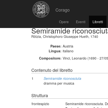
Corago
Opere
Eventi
Libretti
Semiramide riconosciut
Rötzia, Christophoro Giuseppe Hueth, 1740
Paese:
Austria
Lingua:
italiano
Compositore:
Vinci, Leonardo (1690 - 27/0
Contenuto del libretto
1
Semiramide riconosciuta
dramma per musica
Struttura
frontespizio
Semiramide riconosciuta. D