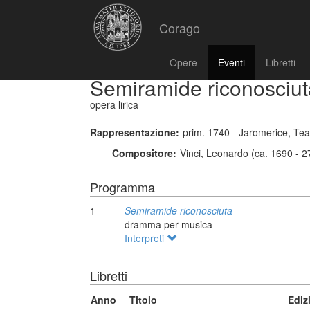
Corago
Opere
Eventi
Libretti
Semiramide riconosciut
opera lirica
Rappresentazione:
prim. 1740 - Jaromerice, Tea
Compositore:
Vinci, Leonardo (ca. 1690 - 
Programma
1
Semiramide riconosciuta
dramma per musica
Interpreti
Libretti
Anno
Titolo
Ediz