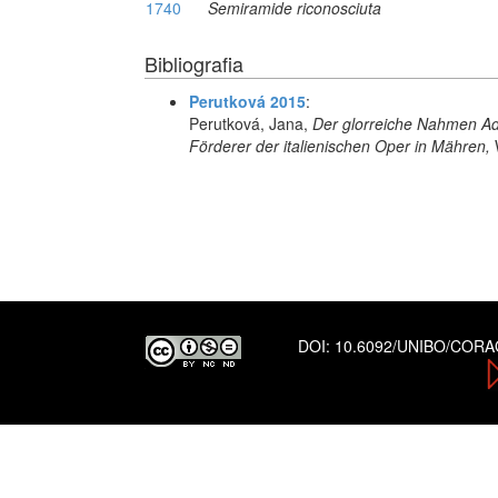
1740
Semiramide riconosciuta
Bibliografia
Perutková 2015
:
Perutková, Jana,
Der glorreiche Nahmen A
Förderer der italienischen Oper in Mähren,
DOI:
10.6092/UNIBO/COR