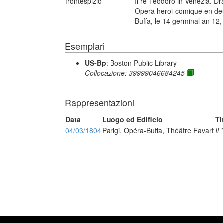
frontespizio
Il re Teodoro in Venezia. D
Opera heroi-comique en deux
Buffa, le 14 germinal an 12,
Esemplari
US-Bp
: Boston Public Library
Collocazione: 39999046684245
Rappresentazioni
Data
Luogo ed Edificio
Ti
04/03/1804
Parigi, Opéra-Buffa, Théâtre Favart
Il