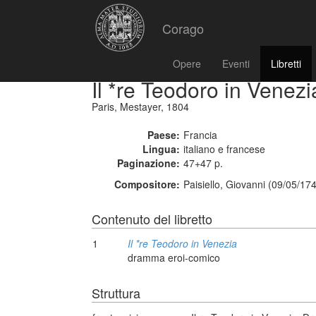
Corago
Opere
Eventi
Libretti
Il *re Teodoro in Venezi
Paris, Mestayer, 1804
Paese:
Francia
Lingua:
italiano e francese
Paginazione:
47+47 p.
Compositore:
Paisiello, Giovanni (09/05/17
Contenuto del libretto
1
Il *re Teodoro in Venezia
dramma eroi-comico
Struttura