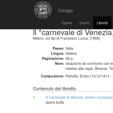
Corago
Opere
Eventi
Libretti
Il *carnevale di Venezi
Milano, coi tipi di Francesco Lucca, [1858]
Paese:
Italia
Lingua:
italiano
Paginazione:
56 p.
Note:
datazione da confronto con e
relativa alla rappr. Brescia. 
Compositore:
Petrella, Errico (10/12/1813 
Contenuto del libretto
1
Il *carnevale di Venezia, ovvero Le precau
opera buffa