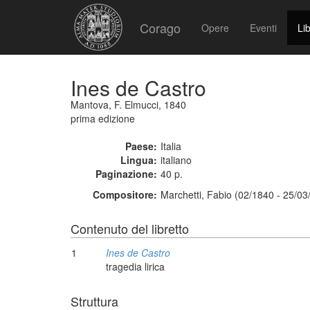
Corago
Opere
Eventi
Lib
Ines de Castro
Mantova, F. Elmucci, 1840
prima edizione
Paese:
Italia
Lingua:
italiano
Paginazione:
40 p.
Compositore:
Marchetti, Fabio (02/1840 - 25/03
Contenuto del libretto
1
Ines de Castro
tragedia lirica
Struttura