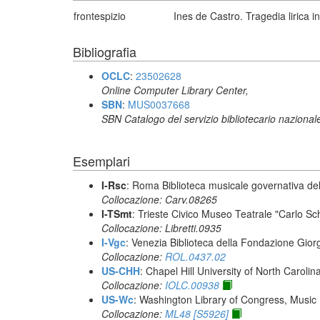
frontespizio
Ines de Castro. Tragedia lirica 
Bibliografia
OCLC
:
23502628
Online Computer Library Center,
SBN
:
MUS0037668
SBN Catalogo del servizio bibliotecario nazional
Esemplari
I-Rsc
: Roma Biblioteca musicale governativa del
Collocazione: Carv.08265
I-TSmt
: Trieste Civico Museo Teatrale "Carlo Sc
Collocazione: Libretti.0935
I-Vgc
: Venezia Biblioteca della Fondazione Giorg
Collocazione:
ROL.0437.02
US-CHH
: Chapel Hill University of North Carolina
Collocazione:
IOLC.00938
US-Wc
: Washington Library of Congress, Music 
Collocazione:
ML48 [S5926]