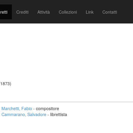
retti
Crediti
Attività
Collezioni
Link
Contatti
/1873)
Marchetti, Fabio
- compositore
Cammarano, Salvadore
- librettista