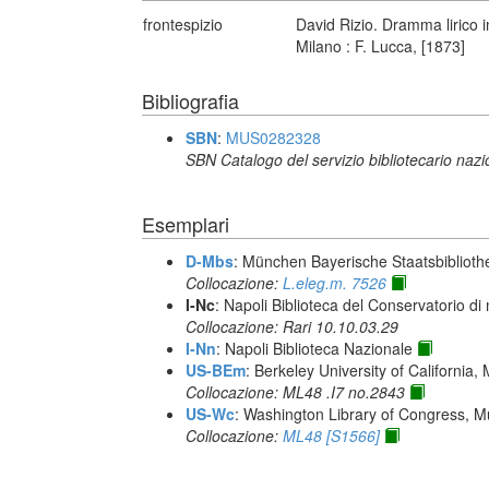
frontespizio
David Rizio. Dramma lirico i
Milano : F. Lucca, [1873]
Bibliografia
SBN
:
MUS0282328
SBN Catalogo del servizio bibliotecario naz
Esemplari
D-Mbs
: München Bayerische Staatsbiblioth
Collocazione:
L.eleg.m. 7526
I-Nc
: Napoli Biblioteca del Conservatorio di
Collocazione: Rari 10.10.03.29
I-Nn
: Napoli Biblioteca Nazionale
US-BEm
: Berkeley University of California,
Collocazione: ML48 .I7 no.2843
US-Wc
: Washington Library of Congress, Mu
Collocazione:
ML48 [S1566]