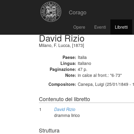
Corago
Opere
Eventi
Libretti
David Rizio
Milano, F. Lucca, [1873]
Paese:
Italia
Lingua:
italiano
Paginazione:
47 p.
Note:
in calce al front.: "6-73"
Compositore:
Canepa, Luigi (25/01/1849 - 
Contenuto del libretto
1
David Rizio
dramma lirico
Struttura