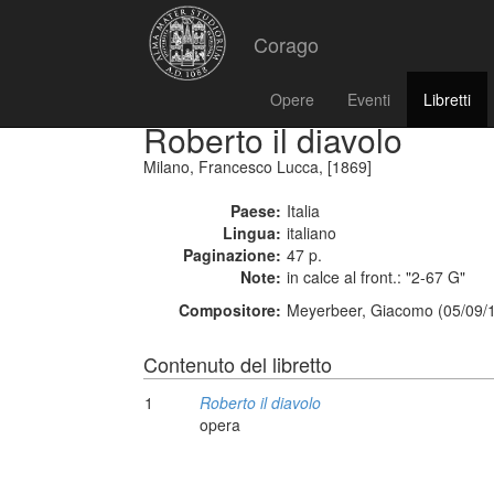
Corago
Opere
Eventi
Libretti
Roberto il diavolo
Milano, Francesco Lucca, [1869]
Paese:
Italia
Lingua:
italiano
Paginazione:
47 p.
Note:
in calce al front.: "2-67 G"
Compositore:
Meyerbeer, Giacomo (05/09/1
Contenuto del libretto
1
Roberto il diavolo
opera