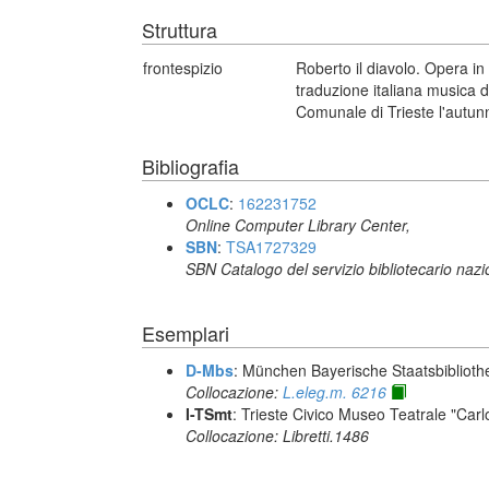
Struttura
frontespizio
Roberto il diavolo. Opera in
traduzione italiana musica
Comunale di Trieste l'autun
Bibliografia
OCLC
:
162231752
Online Computer Library Center,
SBN
:
TSA1727329
SBN Catalogo del servizio bibliotecario naz
Esemplari
D-Mbs
: München Bayerische Staatsbiblioth
Collocazione:
L.eleg.m. 6216
I-TSmt
: Trieste Civico Museo Teatrale "Carl
Collocazione: Libretti.1486