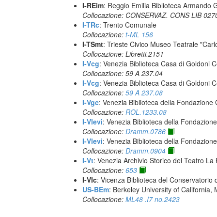
I-REim
: Reggio Emilia Biblioteca Armando G
Collocazione: CONSERVAZ. CONS LIB 027
I-TRc
: Trento Comunale
Collocazione:
t-ML 156
I-TSmt
: Trieste Civico Museo Teatrale "Carl
Collocazione: Libretti.2151
I-Vcg
: Venezia Biblioteca Casa di Goldoni C
Collocazione: 59 A 237.04
I-Vcg
: Venezia Biblioteca Casa di Goldoni C
Collocazione:
59 A 237.08
I-Vgc
: Venezia Biblioteca della Fondazione 
Collocazione:
ROL.1233.08
I-Vlevi
: Venezia Biblioteca della Fondazion
Collocazione:
Dramm.0786
I-Vlevi
: Venezia Biblioteca della Fondazion
Collocazione:
Dramm.0904
I-Vt
: Venezia Archivio Storico del Teatro La
Collocazione:
653
I-VIc
: Vicenza Biblioteca del Conservatorio 
US-BEm
: Berkeley University of California,
Collocazione:
ML48 .I7 no.2423