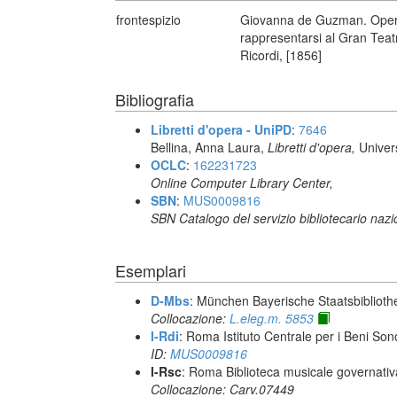
frontespizio
Giovanna de Guzman. Opera i
rappresentarsi al Gran Teatr
Ricordi, [1856]
Bibliografia
Libretti d'opera - UniPD
:
7646
Bellina, Anna Laura,
Libretti d'opera,
Univer
OCLC
:
162231723
Online Computer Library Center,
SBN
:
MUS0009816
SBN Catalogo del servizio bibliotecario naz
Esemplari
D-Mbs
: München Bayerische Staatsbiblioth
Collocazione:
L.eleg.m. 5853
I-Rdi
: Roma Istituto Centrale per i Beni Sono
ID:
MUS0009816
I-Rsc
: Roma Biblioteca musicale governativa
Collocazione: Carv.07449