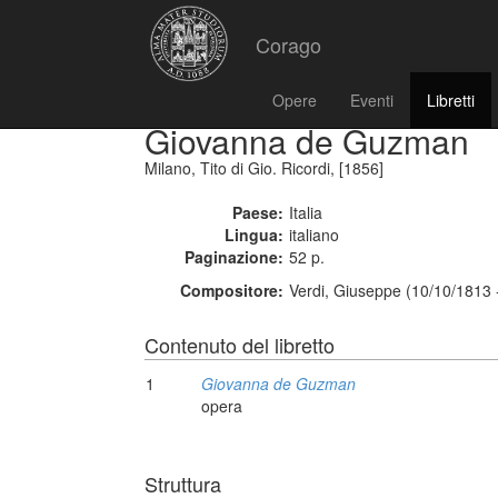
Corago
Opere
Eventi
Libretti
Giovanna de Guzman
Milano, Tito di Gio. Ricordi, [1856]
Paese:
Italia
Lingua:
italiano
Paginazione:
52 p.
Compositore:
Verdi, Giuseppe (10/10/1813 
Contenuto del libretto
1
Giovanna de Guzman
opera
Struttura