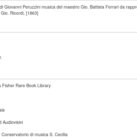
ica di Giovanni Peruzzini musica del maestro Gio. Battista Ferrari da rapp
 Gio. Ricordi, [1863]
e,
s Fisher Rare Book Library
ale
d Audiovisivi
 Conservatorio di musica S. Cecilia