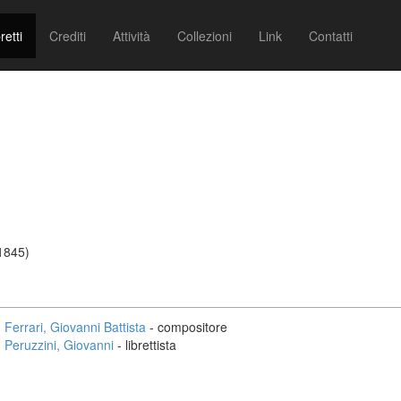
retti
Crediti
Attività
Collezioni
Link
Contatti
 1845)
Ferrari, Giovanni Battista
- compositore
Peruzzini, Giovanni
- librettista