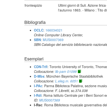
frontespizio
Ultimi giorni di Suli. Azione lir
l'autunno 1863. - Milano : Tito di
Bibliografia
OCLC
:
166034021
Online Computer Library Center,
SBN
:
MUS0007369
SBN Catalogo del servizio bibliotecario nazional
Esemplari
CDN-Ttfl
: Toronto University of Toronto, Thoma
Collocazione:
lib pam 01098
D-Mbs
: München Bayerische Staatsbibliothek
Collocazione:
L.eleg.m. 6051
I-PAc
: Parma Biblioteca Palatina, sezione music
Collocazione: F. Libretti, sc.374.038
I-Rdi
: Roma Istituto Centrale per i Beni Sonori e
ID:
MUS0007369
I-Rsc
: Roma Biblioteca musicale governativa del