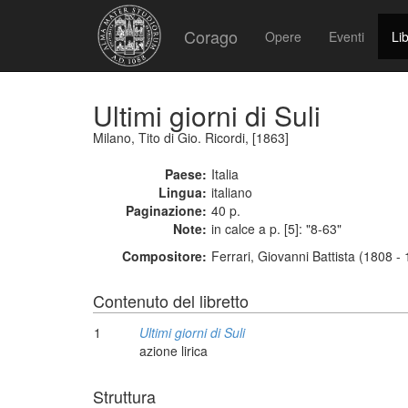
Corago
Opere
Eventi
Lib
Ultimi giorni di Suli
Milano, Tito di Gio. Ricordi, [1863]
Paese:
Italia
Lingua:
italiano
Paginazione:
40 p.
Note:
in calce a p. [5]: "8-63"
Compositore:
Ferrari, Giovanni Battista (1808 -
Contenuto del libretto
1
Ultimi giorni di Suli
azione lirica
Struttura