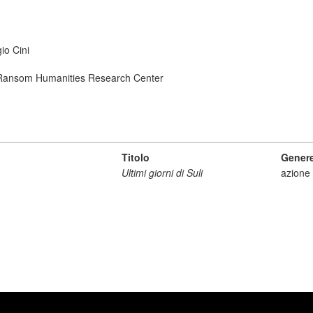
io Cini
ry Ransom Humanities Research Center
Titolo
Gener
Ultimi giorni di Suli
azione 