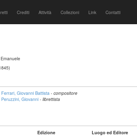
retti
Crediti
Attività
Collezioni
Link
Contatti
io Emanuele
 1845)
Ferrari, Giovanni Battista
-
compositore
Peruzzini, Giovanni
-
librettista
Edizione
Luogo ed Editore