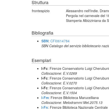
Struttura
frontespizio
Alessandro nell'Indie. Dram
Pergola nel carnevale del 180
Stamperia Albizziniana da S.
Bibliografia
SBN
:
CFI0614784
SBN Catalogo del servizio bibliotecario naz
Esemplari
I-Fc
: Firenze Conservatorio Luigi Cherubun
Collocazione: E.V.0269
I-Fc
: Firenze Conservatorio Luigi Cherubun
Collocazione: E.V.0270
I-Fc
: Firenze Conservatorio Luigi Cherubun
Collocazione: E.V.1504
I-Fm
: Firenze Biblioteca Marucelliana
Collocazione: Melodrammi Mel.2075.13
I-Fn
: Firenze Biblioteca Nazionale Centrale