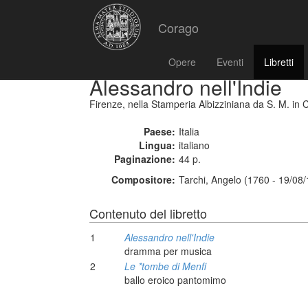
Corago
Opere
Eventi
Libretti
Alessandro nell'Indie
Firenze, nella Stamperia Albizziniana da S. M. in C
Paese:
Italia
Lingua:
italiano
Paginazione:
44 p.
Compositore:
Tarchi, Angelo (1760 - 19/08
Contenuto del libretto
1
Alessandro nell'Indie
dramma per musica
2
Le *tombe di Menfi
ballo eroico pantomimo