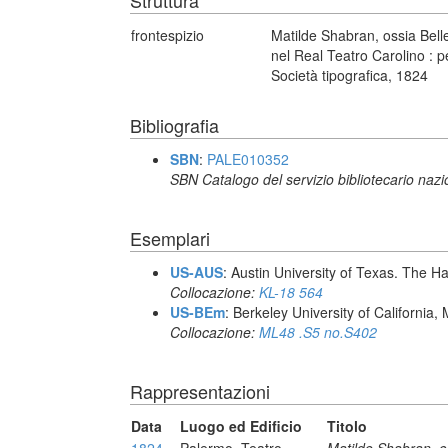
Struttura
frontespizio
Matilde Shabran, ossia Bell
nel Real Teatro Carolino : p
Società tipografica, 1824
Bibliografia
SBN
:
PALE010352
SBN Catalogo del servizio bibliotecario naz
Esemplari
US-AUS
: Austin University of Texas. The
Collocazione:
KL-18 564
US-BEm
: Berkeley University of California,
Collocazione:
ML48 .S5 no.S402
Rappresentazioni
Data
Luogo ed Edificio
Titolo