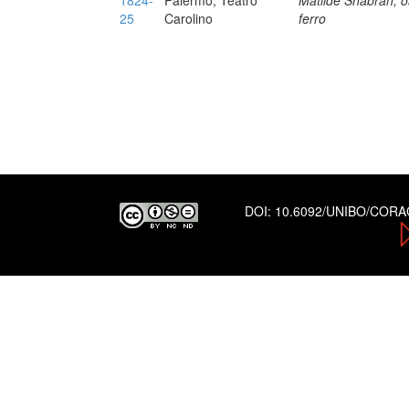
1824-
Palermo, Teatro
Matilde Shabran, os
25
Carolino
ferro
DOI:
10.6092/UNIBO/COR