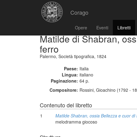
Corago
Opere
Eventi
Libretti
Matilde di Shabran, oss
ferro
Palermo, Società tipografica, 1824
Paese:
Italia
Lingua:
italiano
Paginazione:
64 p.
Compositore:
Rossini, Gioachino (1792 - 1
Contenuto del libretto
1
Matilde Shabran, ossia Bellezza e cuor di 
melodramma giocoso