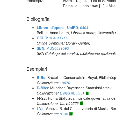
frontespizio
Alzira. Tragedia lirica di Salva
Roma l'autunno 1845 [...]. - Mila
Bibliografia
Libretti d'opera - UniPD
:
6404
Bellina, Anna Laura,
Libretti d'opera,
Università 
OCLC
:
164841714
Online Computer Library Center,
SBN
:
MUS0029093
SBN Catalogo del servizio bibliotecario nazional
Esemplari
B-Bc
: Bruxelles Conservatoire Royal, Bibliothèq
Collocazione:
19070
D-Mbs
: München Bayerische Staatsbibliothek
Collocazione:
L.eleg.m. 5351
I-Rsc
: Roma Biblioteca musicale governativa del
Collocazione: Carv.00573
I-Vc
: Venezia B. del Conservatorio di Musica Be
Collocazione:
0138