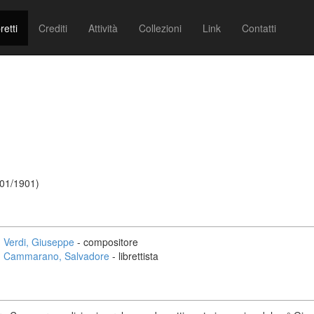
retti
Crediti
Attività
Collezioni
Link
Contatti
/01/1901)
Verdi, Giuseppe
- compositore
Cammarano, Salvadore
- librettista