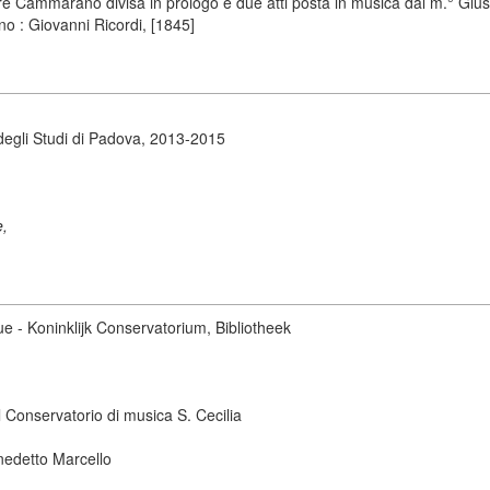
dore Cammarano divisa in prologo e due atti posta in musica dal m.° Giu
no : Giovanni Ricordi, [1845]
degli Studi di Padova, 2013-2015
e,
ue - Koninklijk Conservatorium, Bibliotheek
 Conservatorio di musica S. Cecilia
nedetto Marcello