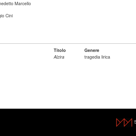
nedetto Marcello
io Cini
Titolo
Genere
Alzira
tragedia lirica