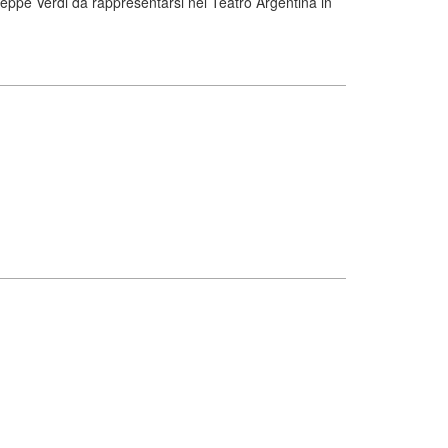
seppe Verdi da rappresentarsi nel Teatro Argentina in