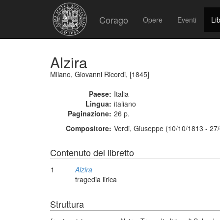
Corago
Opere
Eventi
Lib
Alzira
Milano, Giovanni Ricordi, [1845]
Paese:
Italia
Lingua:
italiano
Paginazione:
26 p.
Compositore:
Verdi, Giuseppe (10/10/1813 - 27
Contenuto del libretto
1
Alzira
tragedia lirica
Struttura