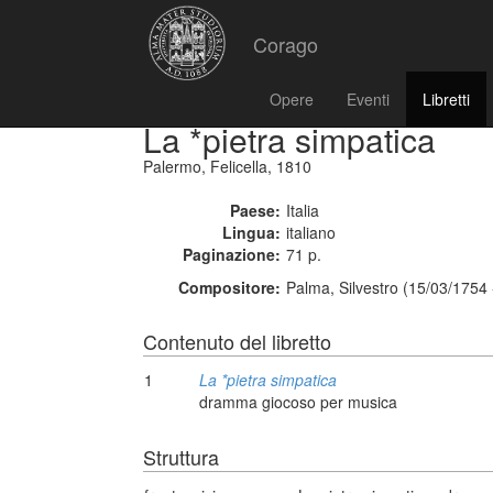
Corago
Opere
Eventi
Libretti
La *pietra simpatica
Palermo, Felicella, 1810
Paese:
Italia
Lingua:
italiano
Paginazione:
71 p.
Compositore:
Palma, Silvestro (15/03/1754
Contenuto del libretto
1
La *pietra simpatica
dramma giocoso per musica
Struttura