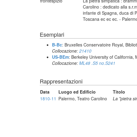
frontespizio
La pietra simpatica : dramm
Carolino : dedicato alla s.r
infante di Spagna, duca di P
Toscana ec ec ec. - Palermo
Esemplari
B-Bc
: Bruxelles Conservatoire Royal, Biblio
Collocazione:
21410
US-BEm
: Berkeley University of California,
Collocazione:
ML48 .S5 no.S241
Rappresentazioni
Data
Luogo ed Edificio
Titolo
1810-11
Palermo, Teatro Carolino
La *pietra s