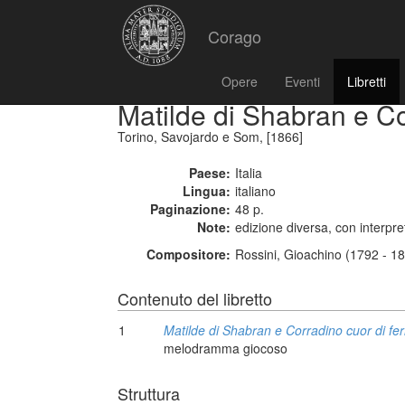
Corago
Opere
Eventi
Libretti
Matilde di Shabran e Co
Torino, Savojardo e Som, [1866]
Paese:
Italia
Lingua:
italiano
Paginazione:
48 p.
Note:
edizione diversa, con interpret
Compositore:
Rossini, Gioachino (1792 - 1
Contenuto del libretto
1
Matilde di Shabran e Corradino cuor di fer
melodramma giocoso
Struttura