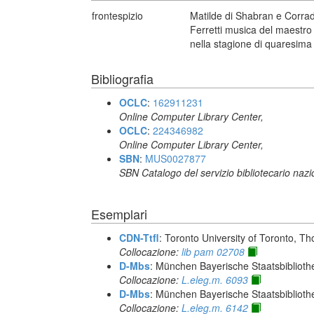
frontespizio
Matilde di Shabran e Corrad
Ferretti musica del maestro
nella stagione di quaresima
Bibliografia
OCLC
:
162911231
Online Computer Library Center,
OCLC
:
224346982
Online Computer Library Center,
SBN
:
MUS0027877
SBN Catalogo del servizio bibliotecario naz
Esemplari
CDN-Ttfl
: Toronto University of Toronto, T
Collocazione:
lib pam 02708
D-Mbs
: München Bayerische Staatsbiblioth
Collocazione:
L.eleg.m. 6093
D-Mbs
: München Bayerische Staatsbiblioth
Collocazione:
L.eleg.m. 6142