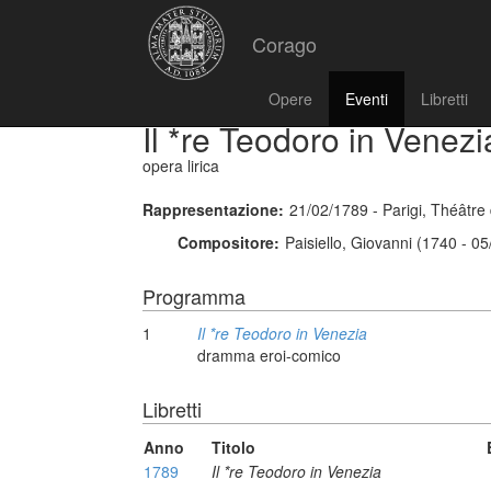
Corago
Opere
Eventi
Libretti
Il *re Teodoro in Venezi
opera lirica
Rappresentazione:
21/02/1789 - Parigi, Théâtre
Compositore:
Paisiello, Giovanni (1740 - 0
Programma
1
Il *re Teodoro in Venezia
dramma eroi-comico
Libretti
Anno
Titolo
1789
Il *re Teodoro in Venezia