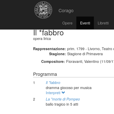
Corago
Opere
Eventi
Libretti
Il *fabbro
opera lirica
Rappresentazione:
prim. 1799 - Livorno, Teatro 
Stagione:
Stagione di Primavera
Compositore:
Fioravanti, Valentino (11/09/
Programma
1
Il *fabbro
dramma giocoso per musica
Interpreti
2
La *morte di Pompeo
ballo tragico in 5 atti