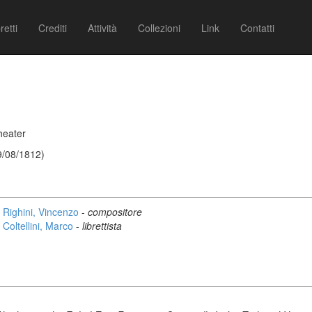
retti
Crediti
Attività
Collezioni
Link
Contatti
heater
9/08/1812)
Righini, Vincenzo
-
compositore
Coltellini, Marco
-
librettista