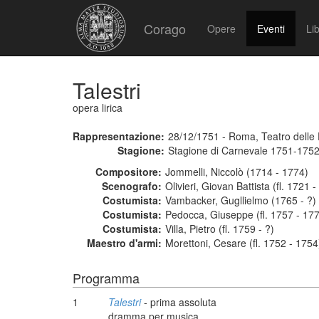
Corago
Opere
Eventi
Lib
Talestri
opera lirica
Rappresentazione:
28/12/1751 - Roma, Teatro dell
Stagione:
Stagione di Carnevale 1751-175
Compositore:
Jommelli, Niccolò (1714 - 1774)
Scenografo:
Olivieri, Giovan Battista (fl. 1721 
Costumista:
Vambacker, Gugllielmo (1765 - ?)
Costumista:
Pedocca, Giuseppe (fl. 1757 - 17
Costumista:
Villa, Pietro (fl. 1759 - ?)
Maestro d'armi:
Morettoni, Cesare (fl. 1752 - 1754
Programma
1
Talestri
- prima assoluta
dramma per musica