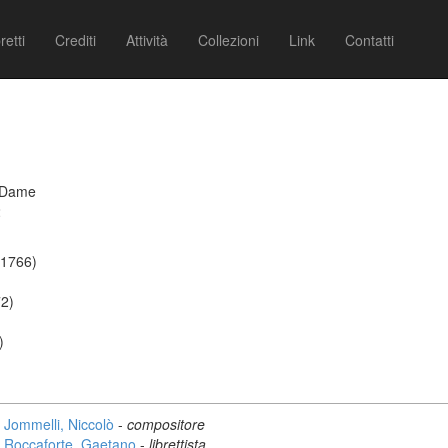
retti
Crediti
Attività
Collezioni
Link
Contatti
e Dame
2
- 1766)
72)
)
Jommelli, Niccolò
-
compositore
Roccaforte, Gaetano
-
librettista