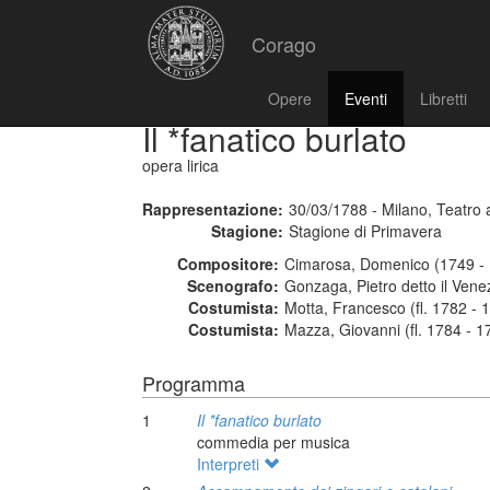
Corago
Opere
Eventi
Libretti
Il *fanatico burlato
opera lirica
Rappresentazione:
30/03/1788 - Milano, Teatro a
Stagione:
Stagione di Primavera
Compositore:
Cimarosa, Domenico (1749 - 
Scenografo:
Gonzaga, Pietro detto il Vene
Costumista:
Motta, Francesco (fl. 1782 - 
Costumista:
Mazza, Giovanni (fl. 1784 - 1
Programma
1
Il *fanatico burlato
commedia per musica
Interpreti