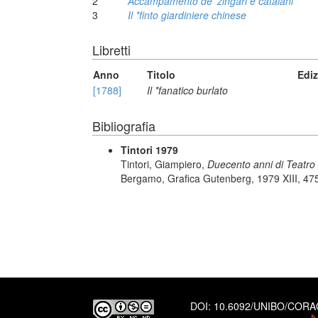
2
Accampamento de' zingari e catalani
3
Il *finto giardiniere chinese
Libretti
Anno
Titolo
Edi
[1788]
Il *fanatico burlato
Bibliografia
Tintori 1979
Tintori, Giampiero,
Duecento anni di Teatro 
Bergamo, Grafica Gutenberg, 1979 XIII, 475
DOI:
10.6092/UNIBO/COR