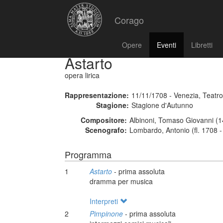
Corago
Opere
Eventi
Libretti
Astarto
opera lirica
Rappresentazione:
11/11/1708 - Venezia, Teatr
Stagione:
Stagione d'Autunno
Compositore:
Albinoni, Tomaso Giovanni (1
Scenografo:
Lombardo, Antonio (fl. 1708 
Programma
1
Astarto
- prima assoluta
dramma per musica
Interpreti
2
Pimpinone
- prima assoluta