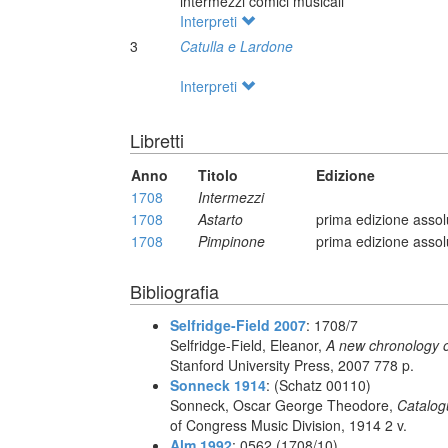
intermezzi comici musicali
Interpreti
3
Catulla e Lardone
Interpreti
Libretti
Anno
Titolo
Edizione
1708
Intermezzi
1708
Astarto
prima edizione assol
1708
Pimpinone
prima edizione assol
Bibliografia
Selfridge-Field 2007
: 1708/7
Selfridge-Field, Eleanor,
A new chronology o
Stanford University Press, 2007 778 p.
Sonneck 1914
: (Schatz 00110)
Sonneck, Oscar George Theodore,
Catalog
of Congress Music Division, 1914 2 v.
Alm 1992
: 0562 (1708/10)