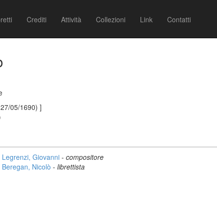
retti
Crediti
Attività
Collezioni
Link
Contatti
o
e
 27/05/1690) ]
)
Legrenzi, Giovanni
-
compositore
Beregan, Nicolò
-
librettista