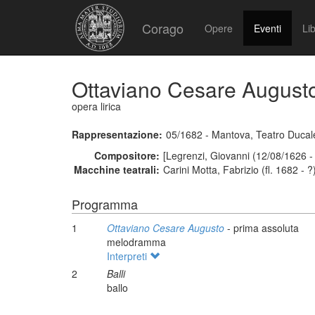
Corago
Opere
Eventi
Lib
Ottaviano Cesare August
opera lirica
Rappresentazione:
05/1682 - Mantova, Teatro Ducal
Compositore:
[Legrenzi, Giovanni (12/08/1626 -
Macchine teatrali:
Carini Motta, Fabrizio (fl. 1682 - ?
Programma
1
Ottaviano Cesare Augusto
- prima assoluta
melodramma
Interpreti
2
Balli
ballo