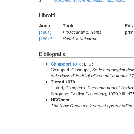
3
Mariquita d'Alvaros, ossia L'assassina
Libretti
Anno
Titolo
Ediz
[1801]
I *baccanali di Roma
prim
[1801?]
Sadak e Kalasrad
Bibliografia
Chiappori 1818
: p. 65
Chiappori, Giuseppe,
Serie cronologica del
dei principali teatri di Milano dall'autunno 
Tintori 1979
Tintori, Giampiero,
Duecento anni di Teatro 
Bergamo, Grafica Gutenberg, 1979 XIII, 475
NGOpera
The *new Grove dictionary of opera / edited