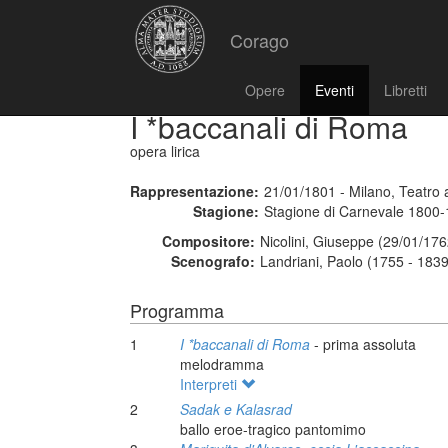
Corago
Opere
Eventi
Libretti
I *baccanali di Roma
opera lirica
Rappresentazione:
21/01/1801 - Milano, Teatro a
Stagione:
Stagione di Carnevale 1800
Compositore:
Nicolini, Giuseppe (29/01/176
Scenografo:
Landriani, Paolo (1755 - 1839
Programma
1
I *baccanali di Roma
- prima assoluta
melodramma
Interpreti
2
Sadak e Kalasrad
ballo eroe-tragico pantomimo