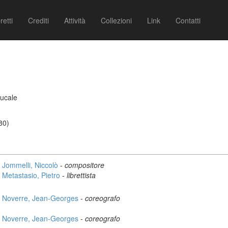
retti
Crediti
Attività
Collezioni
Link
Contatti
Ducale
80)
Jommelli, Niccolò
-
compositore
Metastasio, Pietro
-
librettista
Noverre, Jean-Georges
-
coreografo
Noverre, Jean-Georges
-
coreografo