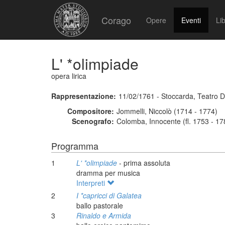
Corago
Opere
Eventi
Lib
L' *olimpiade
opera lirica
Rappresentazione:
11/02/1761 - Stoccarda, Teatro 
Compositore:
Jommelli, Niccolò (1714 - 1774)
Scenografo:
Colomba, Innocente (fl. 1753 - 17
Programma
1
L' *olimpiade
- prima assoluta
dramma per musica
Interpreti
2
I *capricci di Galatea
ballo pastorale
3
Rinaldo e Armida