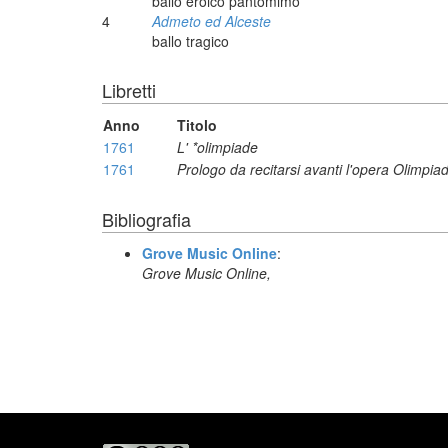
ballo eroico pantomimo
4
Admeto ed Alceste
ballo tragico
Libretti
Anno
Titolo
1761
L' *olimpiade
1761
Prologo da recitarsi avanti l'opera Olimpia
Bibliografia
Grove Music Online
:
Grove Music Online,