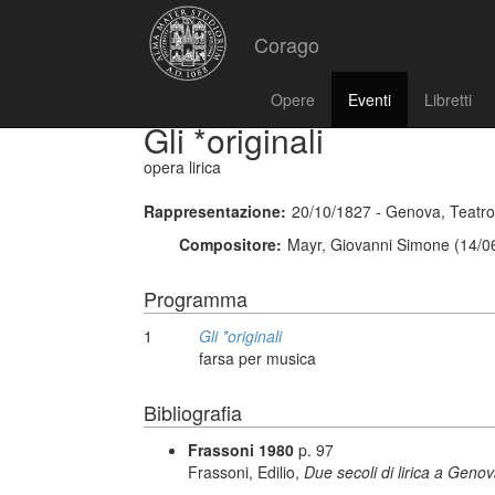
Corago
Opere
Eventi
Libretti
Gli *originali
opera lirica
Rappresentazione:
20/10/1827 - Genova, Teatro 
Compositore:
Mayr, Giovanni Simone (14/0
Programma
1
Gli *originali
farsa per musica
Bibliografia
Frassoni 1980
p. 97
Frassoni, Edilio,
Due secoli di lirica a Geno