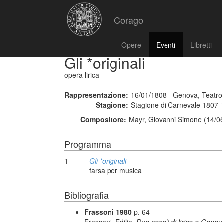
Corago
Opere
Eventi
Libretti
Gli *originali
opera lirica
Rappresentazione:
16/01/1808 - Genova, Teatro
Stagione:
Stagione di Carnevale 1807
Compositore:
Mayr, Giovanni Simone (14/0
Programma
1
Gli *originali
farsa per musica
Bibliografia
Frassoni 1980
p. 64
Frassoni, Edilio,
Due secoli di lirica a Geno