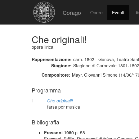
Corago
Opere
Eventi
Lib
Che originali!
opera lirica
Rappresentazione:
carn. 1802 - Genova, Teatro Sant
Stagione:
Stagione di Carnevale 1801-180
Compositore:
Mayr, Giovanni Simone (14/06/17
Programma
1
Che originali!
farsa per musica
Bibliografia
Frassoni 1980
p. 58
Frassoni, Edilio,
Due secoli di lirica a Genova,
G