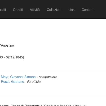
retti
Crediti
Attività
Collezioni
Link
Contatti
'Agostino
2
63 - 02/12/1845)
Mayr, Giovanni Simone
-
compositore
Rossi, Gaetano
-
librettista
enova, Cassa di Risparmio di Genova e Imperia, 1980 2 v.