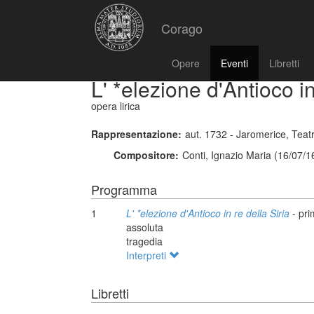
Corago
Opere
Eventi
Libretti
L' *elezione d'Antioco in
opera lirica
Rappresentazione:
aut. 1732 - Jaromerice, Teat
Compositore:
Conti, Ignazio Maria (16/07/1
Programma
1
L' *elezione d'Antioco in re della Siria
- pri
assoluta
tragedia
Interpreti
Libretti