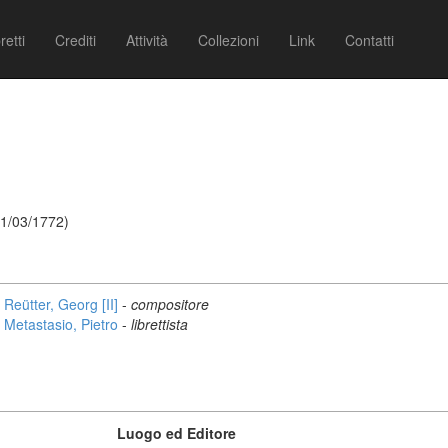
retti
Crediti
Attività
Collezioni
Link
Contatti
11/03/1772)
Reütter, Georg [II]
-
compositore
Metastasio, Pietro
-
librettista
Luogo ed Editore