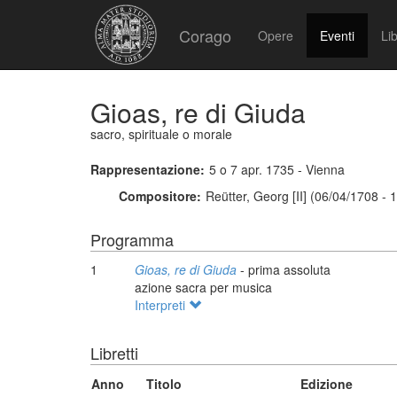
Corago
Opere
Eventi
Lib
Gioas, re di Giuda
sacro, spirituale o morale
Rappresentazione:
5 o 7 apr. 1735 - Vienna
Compositore:
Reütter, Georg [II] (06/04/1708 - 
Programma
1
Gioas, re di Giuda
- prima assoluta
azione sacra per musica
Interpreti
Libretti
Anno
Titolo
Edizione