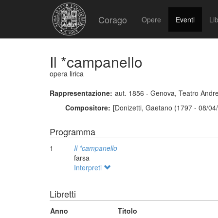
Corago
Opere
Eventi
Lib
Il *campanello
opera lirica
Rappresentazione:
aut. 1856 - Genova, Teatro Andr
Compositore:
[Donizetti, Gaetano (1797 - 08/04
Programma
1
Il *campanello
farsa
Interpreti
Libretti
Anno
Titolo