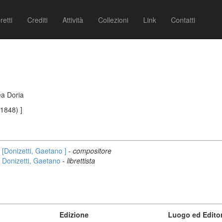
retti
Crediti
Attività
Collezioni
Link
Contatti
ea Doria
/1848) ]
[Donizetti, Gaetano ]
-
compositore
Donizetti, Gaetano
-
librettista
Edizione
Luogo ed Edito